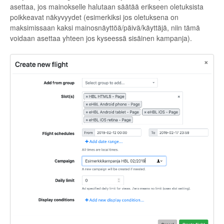
asettaa, jos mainokselle halutaan säätää erikseen oletuksista
poikkeavat näkyvyydet (esimerkiksi jos oletuksena on
maksimissaan kaksi mainosnäyttöä/päivä/käyttäjä, niin tämä
voidaan asettaa yhteen jos kyseessä sisäinen kampanja).