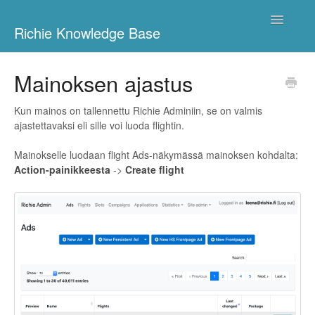
Toggle
Richie Knowledge Base
Navigatio
Richie Ads
Mainoksen ajastus
Maggio
Kun mainos on tallennettu Richie Adminiin, se on valmis
ajastettavaksi eli sille voi luoda flightin.
Richie Ads Admin
Mainokselle luodaan flight Ads-näkymässä mainoksen kohdalta:
Richie App
Action-painikkeesta
->
Create flight
Richie Books Admin
Richie Digilehdet
Contact