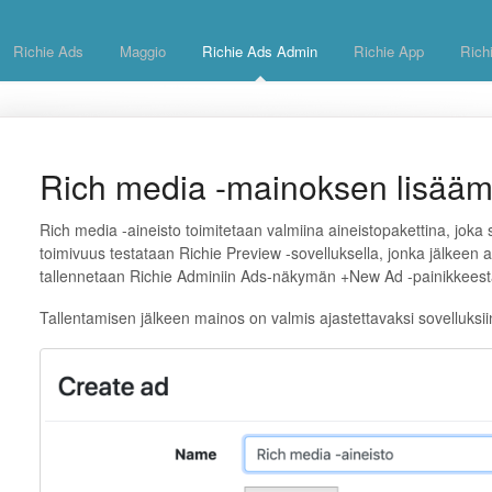
Richie Ads
Maggio
Richie Ads Admin
Richie App
Rich
Rich media -mainoksen lisää
Rich media -aineisto toimitetaan valmiina aineistopakettina, joka 
toimivuus testataan Richie Preview -sovelluksella, jonka jälkeen a
tallennetaan Richie Adminiin Ads-näkymän +New Ad -painikkees
Tallentamisen jälkeen mainos on valmis ajastettavaksi sovelluksii