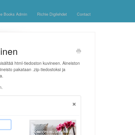
ie Books Admin
Richie Digilehdet
Contact
minen
sisältää html-tiedoston kuvineen. Aineiston
ineisto pakataan .zip-tiedostoksi ja
ta.
n.